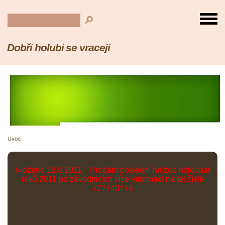
Dobří holubi se vracejí
Úvod
Vloženo 15.9.2011. Prodám poslední hnízdo holoubat
roků 2011 po závodnicích více informací na tel.čísle
777740775