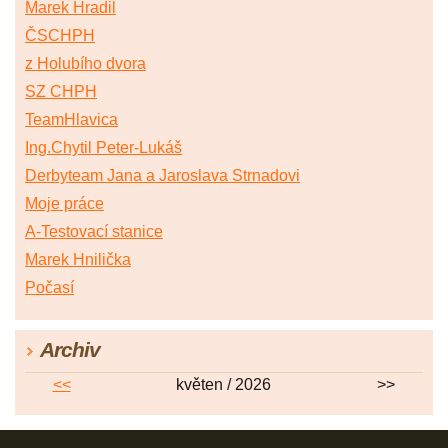
Marek Hradil
ČSCHPH
z Holubího dvora
SZ CHPH
TeamHlavica
Ing.Chytil Peter-Lukáš
Derbyteam Jana a Jaroslava Strnadovi
Moje práce
A-Testovací stanice
Marek Hnilička
Počasí
Archiv
<<
květen / 2026
>>